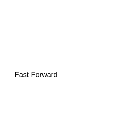
Tesla Spring Update 2026
Update bringt Grok KI in den Tesla
FAST FORWARD
Fast Forward
Alles rund um Luftfahrt, Raumfahrt und
Schifffahrt in unserer Rubrik Fast Forward
Figure AI in der Logistik