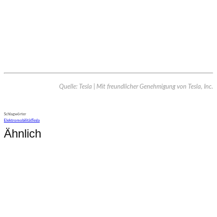
Quelle: Tesla | Mit freundlicher Genehmigung von Tesla, Inc.
Schlagwörter
Elektromobilität
Tesla
Ähnlich
Mobilität
Goodbye Tesla Model S und Model X?