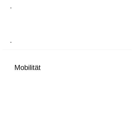
MOBILITÄT
Mobilität
Alles rund um elektronische Mobilität
Goodbye Tesla Model S und Model X?