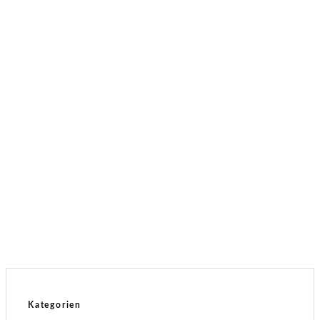
Mobilität
Der preisgünstige Tesla
Mobilität
Tesla Model 3 & Y: Mehr Reichweite und
neue Features
Mobilität
Tesla Model Y Performance
Kategorien