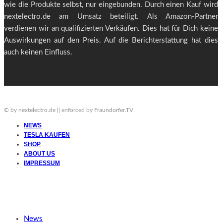
wie die Produkte selbst, nur eingebunden. Durch einen Kauf wird
nextelectro.de am Umsatz beteiligt. Als Amazon-Partner
verdienen wir an qualifizierten Verkäufen. Dies hat für Dich keine
Auswirkungen auf den Preis. Auf die Berichterstattung hat dies
auch keinen Einfluss.
© by nextelectro.de || enforced by Fraundorfer.TV
NEWS
TESLA KAUFEN
SHOP
ABOUT US
IMPRESSUM
News