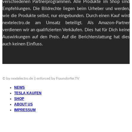
verschiedenen Partnerprogrammen. Alle Produkte im Shop sind
Empfehlungen. Die Bildrechte liegen beim Urheber und werden,
wie die Produkte selbst, nur eingebunden. Durch einen Kauf wird
nextelectro.de am Umsatz beteiligt. Als Amazon-Partner
verdienen wir an qualifizierten Verkäufen. Dies hat für Dich keine
Auswirkungen auf den Preis. Auf die Berichterstattung hat dies
auch keinen Einfluss.
© by nextelectro.de || enforced by Fraundorfer.TV
NEWS
TESLA KAUFEN
SHOP
ABOUT US
IMPRESSUM