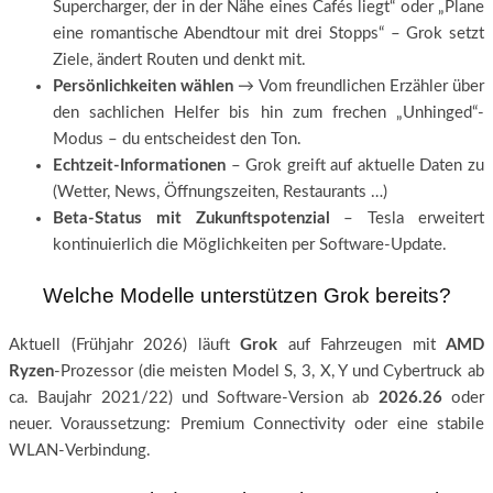
Supercharger, der in der Nähe eines Cafés liegt“ oder „Plane
eine romantische Abendtour mit drei Stopps“ – Grok setzt
Ziele, ändert Routen und denkt mit.
Persönlichkeiten wählen
→ Vom freundlichen Erzähler über
den sachlichen Helfer bis hin zum frechen „Unhinged“-
Modus – du entscheidest den Ton.
Echtzeit-Informationen
– Grok greift auf aktuelle Daten zu
(Wetter, News, Öffnungszeiten, Restaurants …)
Beta-Status mit Zukunftspotenzial
– Tesla erweitert
kontinuierlich die Möglichkeiten per Software-Update.
Welche Modelle unterstützen Grok bereits?
Aktuell (Frühjahr 2026) läuft
Grok
auf Fahrzeugen mit
AMD
Ryzen
-Prozessor (die meisten Model S, 3, X, Y und Cybertruck ab
ca. Baujahr 2021/22) und Software-Version ab
2026.26
oder
neuer. Voraussetzung: Premium Connectivity oder eine stabile
WLAN-Verbindung.