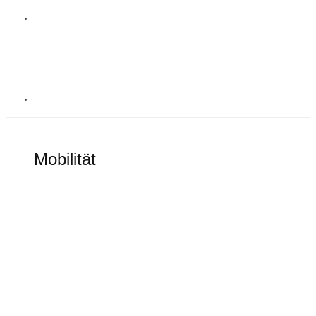
MOBILITÄT
Mobilität
Alles rund um elektronische Mobilität
Goodbye Tesla Model S und Model X?