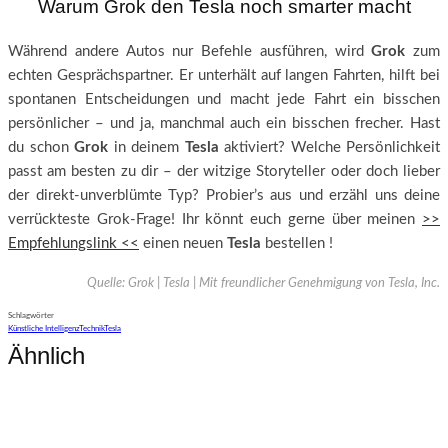
Warum Grok den Tesla noch smarter macht
Während andere Autos nur Befehle ausführen, wird
Grok
zum
echten Gesprächspartner. Er unterhält auf langen Fahrten, hilft bei
spontanen Entscheidungen und macht jede Fahrt ein bisschen
persönlicher – und ja, manchmal auch ein bisschen frecher. Hast
du schon
Grok
in deinem
Tesla
aktiviert? Welche Persönlichkeit
passt am besten zu dir – der witzige Storyteller oder doch lieber
der direkt-unverblümte Typ? Probier’s aus und erzähl uns deine
verrückteste Grok-Frage! Ihr könnt euch gerne über meinen
>>
Empfehlungslink <<
einen neuen
Tesla
bestellen !
Quelle: Grok | Tesla | Mit freundlicher Genehmigung von Tesla, Inc.
Schlagwörter
Künstliche Intelligenz
Technik
Tesla
Ähnlich
Technik