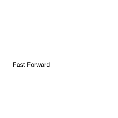
Tesla Spring Update 2026
Update bringt Grok KI in den Tesla
FAST FORWARD
Fast Forward
Alles rund um Luftfahrt, Raumfahrt und
Schifffahrt in unserer Rubrik Fast Forward
Figure AI in der Logistik