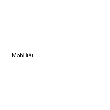
MOBILITÄT
Mobilität
Alles rund um elektronische Mobilität
Goodbye Tesla Model S und Model X?