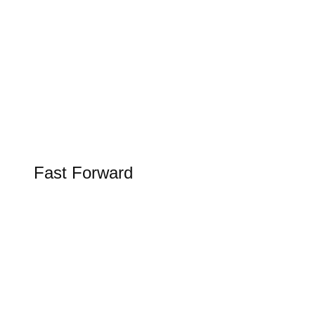
Tesla Spring Update 2026
Update bringt Grok KI in den Tesla
FAST FORWARD
Fast Forward
Alles rund um Luftfahrt, Raumfahrt und
Schifffahrt in unserer Rubrik Fast Forward
Figure AI in der Logistik