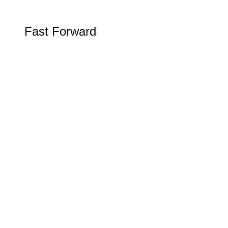
FAST FORWARD
Fast Forward
Alles rund um Luftfahrt, Raumfahrt und
Schifffahrt in unserer Rubrik Fast Forward
Figure AI in der Logistik
Tesla FSD Genehmigung in den
Niederlanden