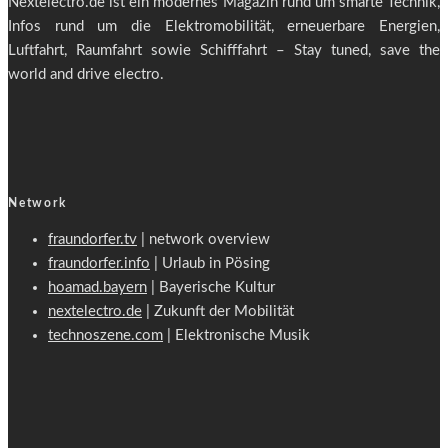
Nextelectro.de ist ein modernes Magazin rund um smarte Technik,
Infos rund um die Elektromobilität, erneuerbare Energien,
Luftfahrt, Raumfahrt sowie Schifffahrt – Stay tuned, save the
world and drive electro.
Network
fraundorfer.tv
| network overview
fraundorfer.info
| Urlaub in Pösing
hoamad.bayern
| Bayerische Kultur
nextelectro.de
| Zukunft der Mobilität
technoszene.com
| Elektronische Musik