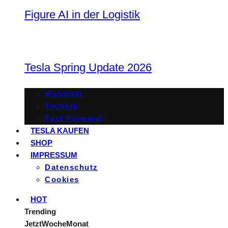
Figure AI in der Logistik
Tesla Spring Update 2026
Mobilität
Technik
Fast Forward
TESLA KAUFEN
SHOP
IMPRESSUM
Datenschutz
Cookies
HOT
Trending
Jetzt
Woche
Monat