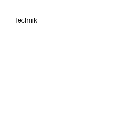
TECHNIK
Technik
Alles rund um Technik & erneuerbare Energien
Tesla Software Update 2026.20
Tesla Spring Update 2026
Update bringt Grok KI in den Tesla