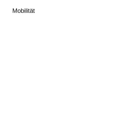
MOBILITÄT
Mobilität
Alles rund um elektronische Mobilität
Goodbye Tesla Model S und Model X?
Der preisgünstige Tesla
Tesla Model 3 & Y: Mehr Reichweite und
neue Features