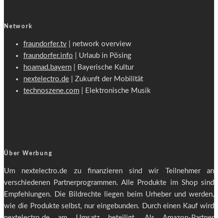
Network
fraundorfer.tv
| network overview
fraundorfer.info
| Urlaub in Pösing
hoamad.bayern
| Bayerische Kultur
nextelectro.de
| Zukunft der Mobilität
technoszene.com
| Elektronische Musik
Über Werbung
Um nextelectro.de zu finanzieren sind wir Teilnehmer an
verschiedenen Partnerprogrammen. Alle Produkte im Shop sind
Empfehlungen. Die Bildrechte liegen beim Urheber und werden,
wie die Produkte selbst, nur eingebunden. Durch einen Kauf wird
nextelectro.de am Umsatz beteiligt. Als Amazon-Partner