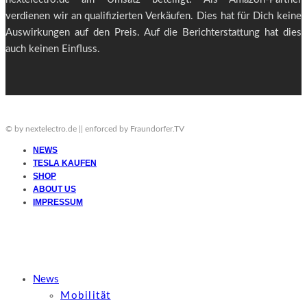
verdienen wir an qualifizierten Verkäufen. Dies hat für Dich keine
Auswirkungen auf den Preis. Auf die Berichterstattung hat dies
auch keinen Einfluss.
© by nextelectro.de || enforced by Fraundorfer.TV
NEWS
TESLA KAUFEN
SHOP
ABOUT US
IMPRESSUM
News
Mobilität