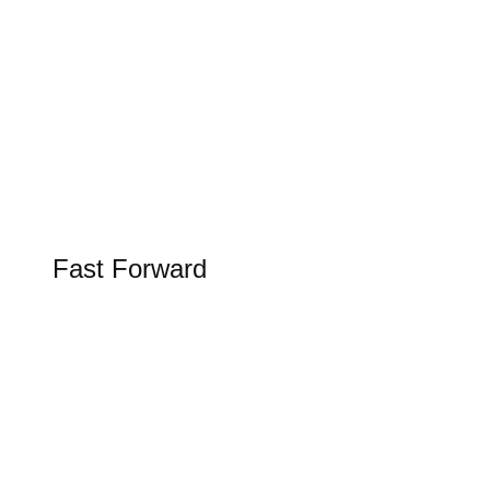
Tesla Spring Update 2026
Update bringt Grok KI in den Tesla
FAST FORWARD
Fast Forward
Alles rund um Luftfahrt, Raumfahrt und
Schifffahrt in unserer Rubrik Fast Forward
Figure AI in der Logistik