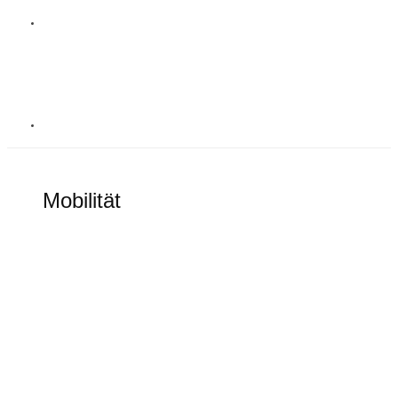
MOBILITÄT
Mobilität
Alles rund um elektronische Mobilität
Goodbye Tesla Model S und Model X?