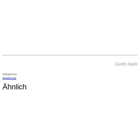
Quelle: Apple
Schlagwörter
Apple
Technik
Ähnlich
Technik
Tesla Software Update 2026.20