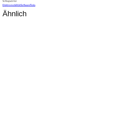
Schlagwörter
Elektromobilität
Software
Tesla
Ähnlich
Technik
Tesla Software Update 2026.20
Technik
Tesla Spring Update 2026
Technik
Update bringt Grok KI in den Tesla