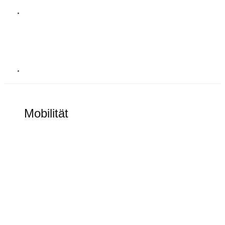
MOBILITÄT
Mobilität
Alles rund um elektronische Mobilität
Goodbye Tesla Model S und Model X?