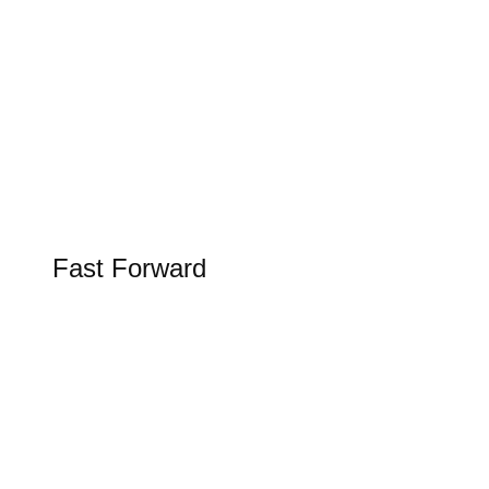
Tesla Spring Update 2026
Update bringt Grok KI in den Tesla
FAST FORWARD
Fast Forward
Alles rund um Luftfahrt, Raumfahrt und
Schifffahrt in unserer Rubrik Fast Forward
Figure AI in der Logistik