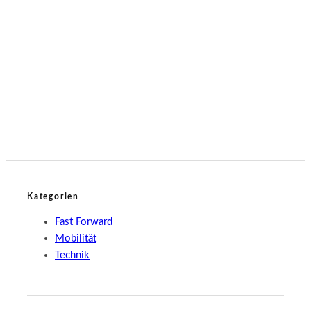
Technik
Update bringt Grok KI in den Tesla
Technik
Tesla Full Self-Driving im Abo
Kategorien
Fast Forward
Mobilität
Technik