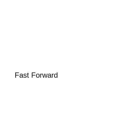
Tesla Spring Update 2026
Update bringt Grok KI in den Tesla
FAST FORWARD
Fast Forward
Alles rund um Luftfahrt, Raumfahrt und
Schifffahrt in unserer Rubrik Fast Forward
Figure AI in der Logistik