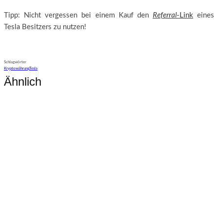
Tipp: Nicht vergessen bei einem Kauf den
Referral
-Link
eines
Tesla Besitzers zu nutzen!
Schlagwörter
Kryptowährung
Tesla
Ähnlich
Technik
Tesla Software Update 2026.20
Technik
Tesla Spring Update 2026