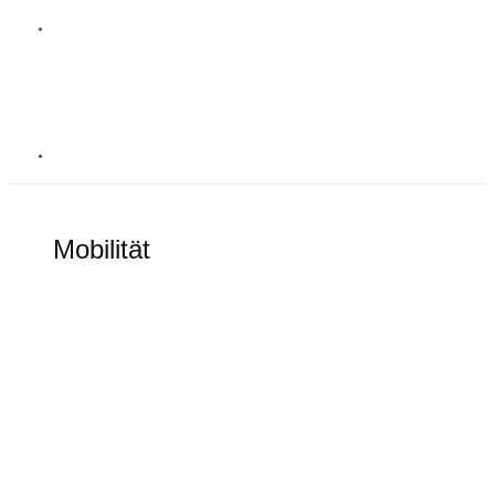
MOBILITÄT
Mobilität
Alles rund um elektronische Mobilität
Goodbye Tesla Model S und Model X?