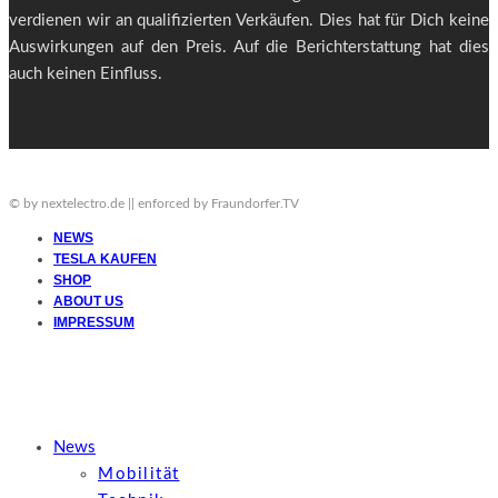
verdienen wir an qualifizierten Verkäufen. Dies hat für Dich keine
Auswirkungen auf den Preis. Auf die Berichterstattung hat dies
auch keinen Einfluss.
© by nextelectro.de || enforced by Fraundorfer.TV
NEWS
TESLA KAUFEN
SHOP
ABOUT US
IMPRESSUM
News
Mobilität