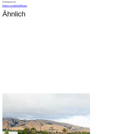
Schlagwörter
Elektromobilität
Wissen
Ähnlich
Mobilität
Goodbye Tesla Model S und Model X?
Mobilität
Der preisgünstige Tesla