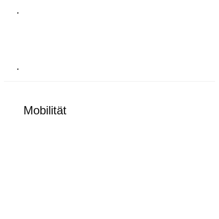
MOBILITÄT
Mobilität
Alles rund um elektronische Mobilität
Goodbye Tesla Model S und Model X?