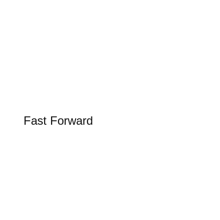
Tesla Spring Update 2026
Update bringt Grok KI in den Tesla
FAST FORWARD
Fast Forward
Alles rund um Luftfahrt, Raumfahrt und
Schifffahrt in unserer Rubrik Fast Forward
Figure AI in der Logistik