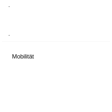
MOBILITÄT
Mobilität
Alles rund um elektronische Mobilität
Goodbye Tesla Model S und Model X?