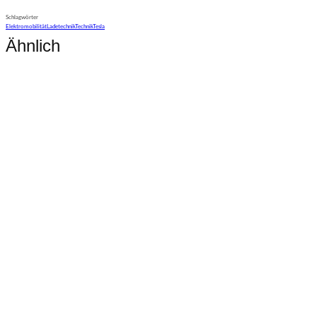
Schlagwörter
Elektromobilität
Ladetechnik
Technik
Tesla
Ähnlich
Mobilität
Goodbye Tesla Model S und Model X?
Mobilität
Der preisgünstige Tesla
Mobilität
Tesla Model 3 & Y: Mehr Reichweite und