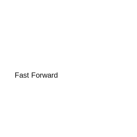
Tesla Spring Update 2026
Update bringt Grok KI in den Tesla
FAST FORWARD
Fast Forward
Alles rund um Luftfahrt, Raumfahrt und
Schifffahrt in unserer Rubrik Fast Forward
Figure AI in der Logistik